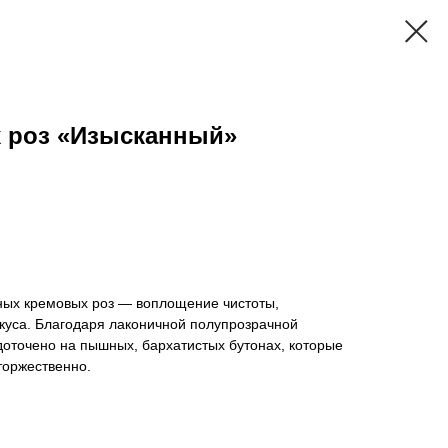
х роз «Изысканный»
жных кремовых роз — воплощение чистоты,
вкуса. Благодаря лаконичной полупрозрачной
доточено на пышных, бархатистых бутонах, которые
торжественно.