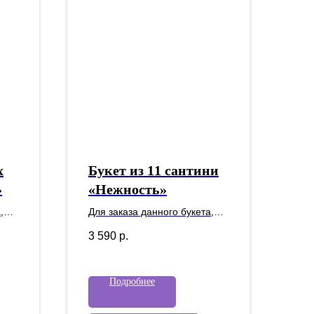
х
Букет из 11 сантини
»
«Нежность»
,
Для заказа данного букета,
ичие
пожалуйста уточните наличие
3 590
р.
у наших менеджеров.
Подробнее