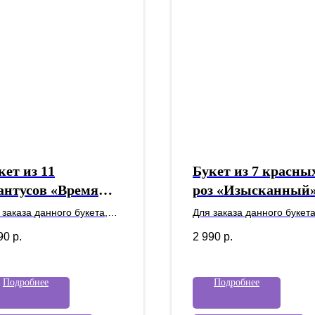
кет из 11
Букет из 7 красны
антусов «Время
роз «Изысканный
ремен»
 заказа данного букета,
Для заказа данного букета
алуйста уточните наличие
пожалуйста уточните нал
90
р.
2 990
р.
аших менеджеров.
у наших менеджеров.
Подробнее
Подробнее