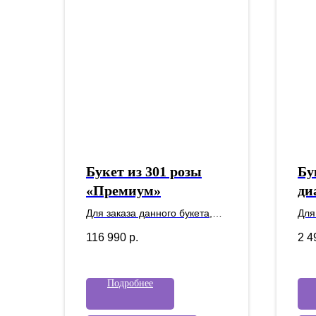
Букет из 301 розы
Бу
«Премиум»
ди
пе
Для заказа данного букета,
Для
пожалуйста уточните наличие
пож
116 990
р.
2 4
у наших менеджеров.
у н
Подробнее